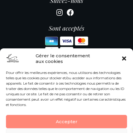
Suivez-nous
Sont acceptés
Gérer le consentement
aux cookies
Informations légales
Pour offrir les meilleures expériences, nous utilisons des technologies
telles que les cookies pour stocker et/ou accéder aux informations des
Mentions légales
appareils. Le fait de consentir à ces technologies nous permettra de
Protection des données
traiter des données telles que le comportement de navigation ou les ID
|
CGV
CGU
uniques sur ce site. Le fait de ne pas consentir ou de retirer son
Modes de paiement
consentement peut avoir un effet négatif sur certaines caractéristiques
Livraison
et fonctions.
Accepter