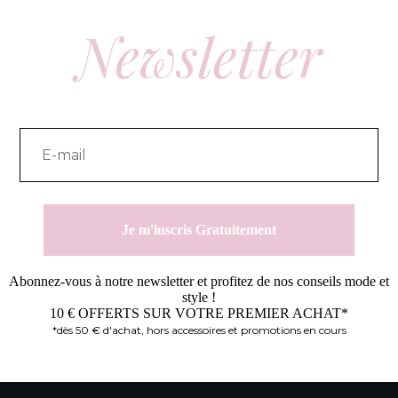
peuvent
Newsletter
être
choisies
sur
la
page
du
produit
Je m'inscris Gratuitement
Abonnez-vous à notre newsletter et profitez de nos conseils mode et
style !
10 € OFFERTS SUR VOTRE PREMIER ACHAT*
*dès 50 € d'achat, hors accessoires et promotions en cours