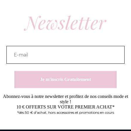
variations.
Les
options
Newsletter
peuvent
être
choisies
sur
la
page
du
produit
Je m'inscris Gratuitement
Abonnez-vous à notre newsletter et profitez de nos conseils mode et
style !
10 € OFFERTS SUR VOTRE PREMIER ACHAT*
*dès 50 € d'achat, hors accessoires et promotions en cours